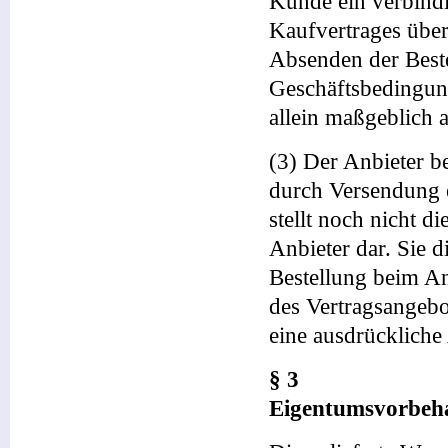
Kunde ein verbindl
Kaufvertrages übe
Absenden der Best
Geschäftsbedingung
allein maßgeblich 
(3) Der Anbieter b
durch Versendung e
stellt noch nicht 
Anbieter dar. Sie d
Bestellung beim An
des Vertragsangebo
eine ausdrücklich
§ 3
Eigentumsvorbeha